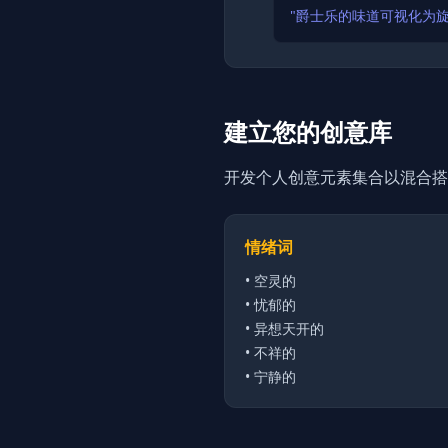
"爵士乐的味道可视化为
建立您的创意库
开发个人创意元素集合以混合搭
情绪词
•
空灵的
•
忧郁的
•
异想天开的
•
不祥的
•
宁静的