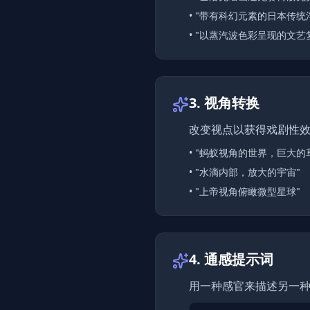
•
"带有科幻元素的日本传统
•
"以蒸汽波色彩呈现的文艺
3. 视角转换
改变视点以获得戏剧性
•
"蚂蚁视角的世界，巨大的
•
"水滴内部，放大的宇宙"
•
"上帝视角俯瞰微型星球"
4. 通感提示词
用一种感官来描述另一