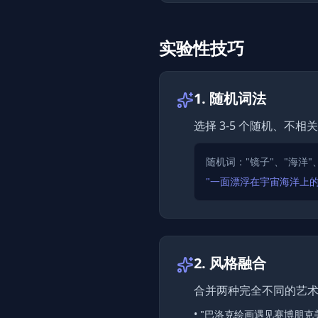
实验性技巧
1. 随机词法
选择 3-5 个随机、不
随机词："镜子"、"海洋"
"一面漂浮在宇宙海洋上
2. 风格融合
合并两种完全不同的艺
•
"巴洛克绘画遇见赛博朋克