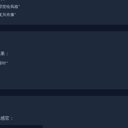
浮世绘风格"
复兴肖像"
效果：
草叶"
种感官：