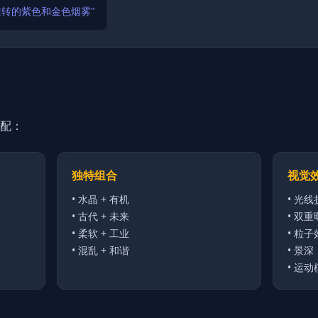
旋转的紫色和金色烟雾"
配：
独特组合
视觉
•
水晶 + 有机
•
光线
•
古代 + 未来
•
双重
•
柔软 + 工业
•
粒子
•
混乱 + 和谐
•
景深
•
运动