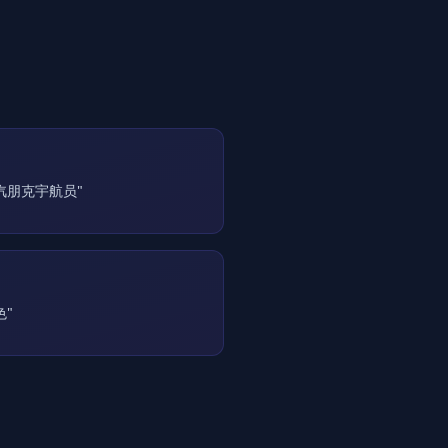
汽朋克宇航员"
"