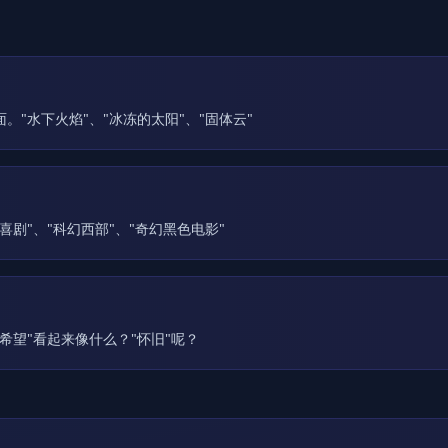
"水下火焰"、"冰冻的太阳"、"固体云"
剧"、"科幻西部"、"奇幻黑色电影"
希望"看起来像什么？"怀旧"呢？